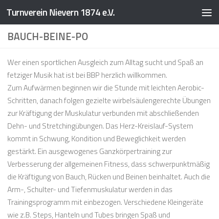
Turnverein Nievern 1874 e.V.
Zum Inhalt springen
BAUCH-BEINE-PO
Wer einen sportlichen Ausgleich zum Alltag sucht und Spaß an
fetziger Musik hat ist bei BBP herzlich willkommen.
Zum Aufwärmen beginnen wir die Stunde mit leichten Aerobic-
Schritten, danach folgen gezielte wirbelsäulengerechte Übungen
zur Kräftigung der Muskulatur verbunden mit abschließenden
Dehn- und Stretchingübungen. Das Herz-Kreislauf-System
kommt in Schwung, Kondition und Beweglichkeit werden
gestärkt. Ein ausgewogenes Ganzkörpertraining zur
Verbesserung der allgemeinen Fitness, dass schwerpunktmäßig
die Kräftigung von Bauch, Rücken und Beinen beinhaltet. Auch die
Arm-, Schulter- und Tiefenmuskulatur werden in das
Trainingsprogramm mit einbezogen. Verschiedene Kleingeräte
wie z.B. Steps, Hanteln und Tubes bringen Spaß und