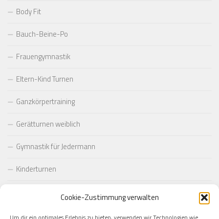
Body Fit
Bauch-Beine-Po
Frauengymnastik
Eltern-Kind Turnen
Ganzkörpertraining
Gerätturnen weiblich
Gymnastik für Jedermann
Kinderturnen
Pilates
Cookie-Zustimmung verwalten
Taekwondo
Um dir ein optimales Erlebnis zu bieten, verwenden wir Technologien wie