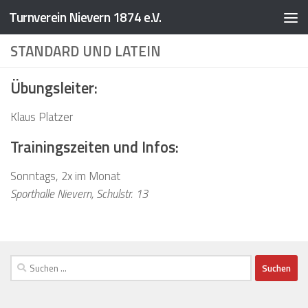
Turnverein Nievern 1874 e.V.
Zum Inhalt springen
STANDARD UND LATEIN
Übungsleiter:
Klaus Platzer
Trainingszeiten und Infos:
Sonntags, 2x im Monat
Sporthalle Nievern, Schulstr. 13
Suchen
nach: