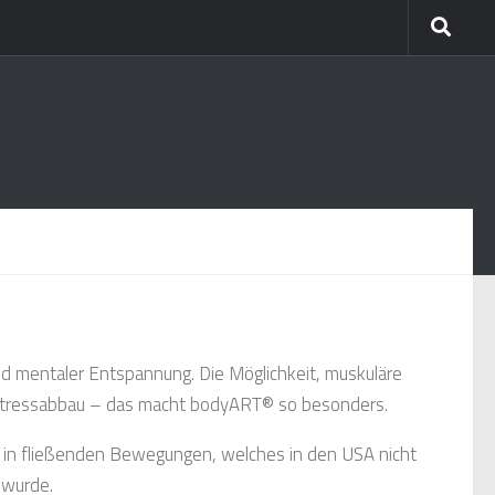
d mentaler Entspannung. Die Möglichkeit, muskuläre
 Stressabbau – das macht bodyART® so besonders.
t in fließenden Bewegungen, welches in den USA nicht
 wurde.