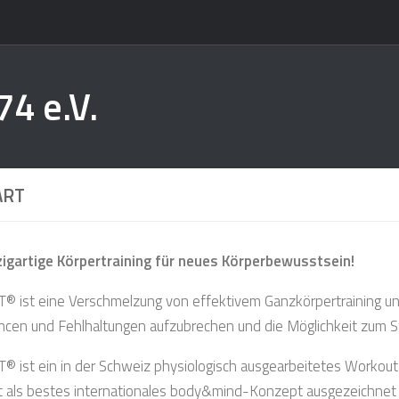
74 e.V.
ART
zigartige Körpertraining für neues Körperbewusstsein!
® ist eine Verschmelzung von effektivem Ganzkörpertraining un
ncen und Fehlhaltungen aufzubrechen und die Möglichkeit zum
® ist ein in der Schweiz physiologisch ausgearbeitetes Workou
 als bestes internationales body&mind-Konzept ausgezeichnet