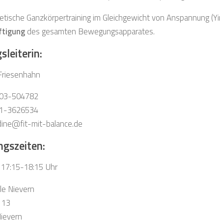
etische Ganzkörpertraining im Gleichgewicht von Anspannung (Yi
ftigung
des gesamten Bewegungsapparates.
leiterin:
Friesenhahn
2603-504782
171-3626534
adine@fit-mit-balance.de
ngszeiten:
s 17:15-18:15 Uhr
le Nievern
. 13
ievern