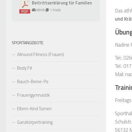
Beitrittserklärung für Familien
Das athl
98KB
1 file(s)
und Krä
Übungs
SPORTANGEBOTE
Nadine 
Allround Fitness (Frauen)
Tel.: 0
Tel.: 0
Body Fit
Mail: n
Bauch-Beine-Po
Traini
Frauengymnastik
Freitag
Eltern-Kind Turnen
Sporthal
Schulstr
Ganzkörpertraining
56132 N