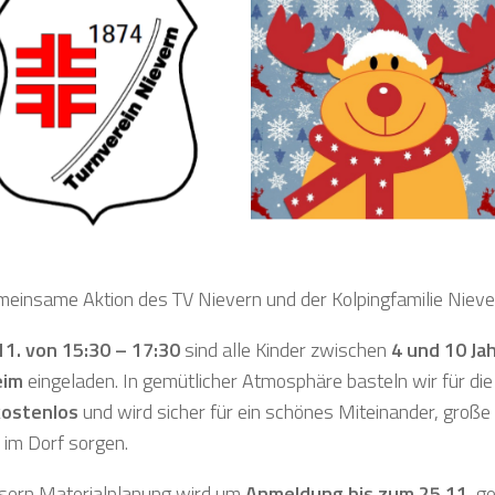
meinsame Aktion des TV Nievern und der Kolpingfamilie Niev
1. von 15:30 – 17:30
sind alle Kinder zwischen
4 und 10 Ja
eim
eingeladen. In gemütlicher Atmosphäre basteln wir für die V
kostenlos
und wird sicher für ein schönes Miteinander, große
 im Dorf sorgen.
sern Materialplanung wird um
Anmeldung bis zum 25.11.
ge