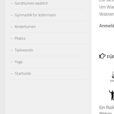
Gerätturnen weiblich
Um Wart
Wasserf
Gymnastik für Jedermann
Anmeld
Kinderturnen
Pilates
Taekwondo
FÜ
Yoga
Startseite
Ein Rück
Bildern