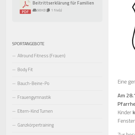
Beitrittserklärung für Familien
98KB
1 file(s)
SPORTANGEBOTE
Allround Fitness (Frauen)
Body Fit
Eine ge
Bauch-Beine-Po
Am 28.1
Frauengymnastik
Pfarrh
Eltern-Kind Turnen
Kinder
Fenster
Ganzkörpertraining
Zur bes