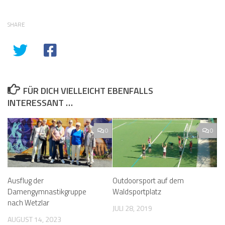
SHARE
FÜR DICH VIELLEICHT EBENFALLS
INTERESSANT …
0
0
Ausflug der
Outdoorsport auf dem
Damengymnastikgruppe
Waldsportplatz
nach Wetzlar
JULI 28, 2019
AUGUST 14, 2023