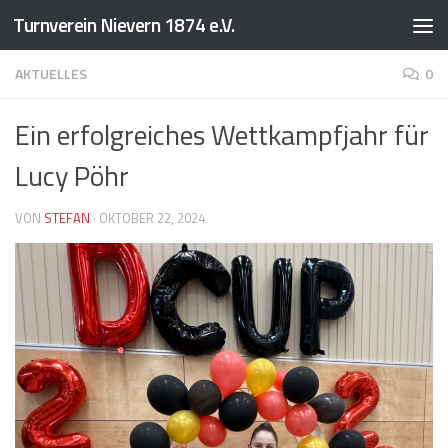
Turnverein Nievern 1874 e.V.
Zum Inhalt springen
AKTUELLES
0
Ein erfolgreiches Wettkampfjahr für
Lucy Pöhr
VON
STEFAN
·
OKTOBER 22, 2024