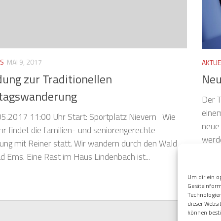
ES
MAI 9, 2017
AKTUE
dung zur Traditionellen
Neu
rtagswanderung
Der T
einem
5.2017 11:00 Uhr Start: Sportplatz Nievern Wie
neue 
hr findet die familien- und seniorengerechte
werd
ng mit Reiner statt. Wir wandern durch den Wald
Konta
d Ems. Eine Rast im Haus Lindenbach ist...
Um dir ein o
Geräteinform
Technologien
dieser Websi
können best