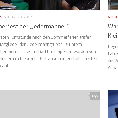
ES
AUGUST 29, 2017
AKTUE
rfest der „Jedermänner“
Wan
Kle
ersten Turnstunde nach den Sommerferien trafen
e Mitglieder der „Jedermanngruppe“ zu ihrem
Begin
lichen Sommerfest in Bad Ems. Speisen wurden von
Lahns
liedern mitgebracht. Getränke und ein toller Garten
die W
 auf...
Anpas
0