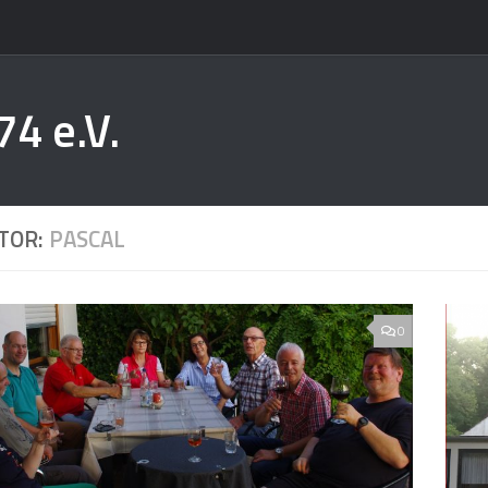
74 e.V.
TOR:
PASCAL
0