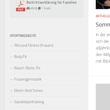
Beitrittserklärung für Familien
98KB
1 file(s)
AKTUELL
Somme
In der 
SPORTANGEBOTE
sich di
Allround Fitness (Frauen)
alljähr
den Mitg
Body Fit
mit Blick
Bauch-Beine-Po
Frauengymnastik
Eltern-Kind Turnen
Ganzkörpertraining