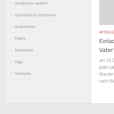
Gerätturnen weiblich
Gymnastik für Jedermann
Kinderturnen
AKTUELL
Pilates
Einla
Vate
Taekwondo
am 25.0
Yoga
jedes Ja
Wanderu
Startseite
nach Ba