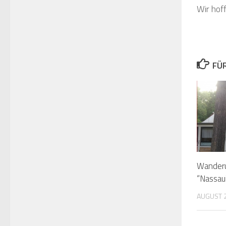
Wir hof
FÜ
Wanderu
“Nassau
AUGUST 2